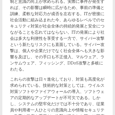
制と意識の向上が求められる。実際に事件が発生す
れば、その影響は瞬時に広がるため、事前の準備と
訓練、柔軟な対応力が成否を左右する。ITが密接に
社会活動に組み込まれた今、あらゆるレベルでのセ
キュリティ対策が社会全体の持続的発展と安全につ
ながることを忘れてはならない。ITの発展により社
会は多大な利便性を享受する一方で、サイバー攻撃
という新たなリスクにも直面している。サイバー攻
撃は、個人や企業だけでなく社会全体へも大きな影
響を及ぼし、その手口も不正侵入、マルウェア、ラ
ンサムウェア、フィッシング、DDoS攻撃と多岐に
わたる。
これらの攻撃は日々進化しており、対策も高度化が
求められている。技術的な対策としては、ウイルス
対策ソフトやファイアウォールの導入、ソフトウェ
アの定期的なアップデートが不可欠である。しか
し、システムの堅牢化だけでは不十分であり、従業
員や利用者一人ひとりの意識向上や情報セキュリテ