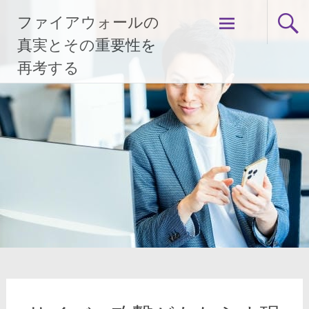
コ
ファイアウォールの
ン
テ
真実とその重要性を
ン
再考する
ツ
へ
ス
キ
ッ
プ