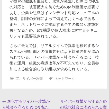
ィ教育の徹底も重要だ。攻撃が発生した際には即座
の対応と、被害拡大を防ぐための体制整備が必要で
あり、企業や組織はインシデント対応マニュアルの
整備、訓練の実施によって備えておくべきである。
また、ネットワークに接続する全ての機器が攻撃対
象となるため、IoT機器や個人端末に対するセキュ
リティも重要視されている。
さらに最近では、リアルタイムで異常を検知するシ
ステムや他組織との情報共有による対策強化が進め
られている。サイバー攻撃から社会を守るには、技
術と運用、組織の意識改革が不可欠であり、全員参
加による総合的な取り組みが求められている。
IT
、
サイバー攻撃
ネットワーク
投
←
進化するサイバー攻撃か
サイバー攻撃から守るため
ら社会を守るために今私た
の現代社会に求められる実