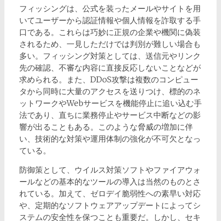
フィッシングは、公式を装ったメールやサイトを用
いてユーザーから認証情報や個人情報を詐取する手
口である。これらは巧妙に正規の企業や機関に偽装
されるため、一見しただけでは判別が難しい場合も
多い。フィッシング対策としては、送信元やリンク
先の確認、不審な内容に直接反応しないことなどが
求められる。また、DDoS攻撃は複数のコンピュー
タから同時に大量のアクセスを送りつけ、標的のネ
ットワークやWebサービスを機能停止に追い込む手
法であり、直ちに業務停止やサービス中断などの影
響が出ることもある。このような脅威の増加に伴
い、技術的な対策や運用体制の強化が不可欠となっ
ている。
防御策として、ウイルス対策ソフトやファイアウォ
ールなどの基本的なツールの導入は当然のものとさ
れている。加えて、ゼロデイ脆弱性への素早い対応
や、定期的なソフトウェアアップデートによってシ
ステムの安全性を保つことも重要だ。しかし、セキ