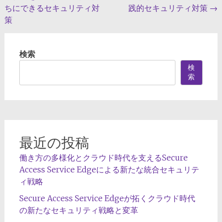
稿
ちにできるセキュリティ対
践的セキュリティ対策
→
ナ
策
ビ
ゲ
検索
ー
検
索
シ
ョ
ン
最近の投稿
働き方の多様化とクラウド時代を支えるSecure
Access Service Edgeによる新たな統合セキュリテ
ィ戦略
Secure Access Service Edgeが拓くクラウド時代
の新たなセキュリティ戦略と変革