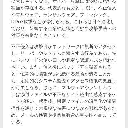
拡大しやすくなる。サイバー攻撃には多岐にわたる
種類が存在する。代表的なものとしては、不正侵入
やマルウェア、ランサムウェア、フィッシング、
DDoS攻撃などが挙げられる。これらは日々進化し
ており、防御する企業や組織も巧妙な攻撃手法への
対策を余儀なくされている。
不正侵入は攻撃者がネットワークに無断でアクセス
し、サーバーやシステムに潜入する行為である。特
にパスワードの使い回しや脆弱な認証方式を狙われ
やすい。また、侵入後にバックドアを設置される
と、恒常的に情報が漏れ続ける危険が残ることか
ら、定期的なシステム監査やアクセス権限の見直し
が可欠となる。さらに、マルウェアやランサムウェ
アは添付ファイルや不正なサイト経由で感染するケ
ースが多い。感染後、機密ファイルの暗号化や遠隔
操作を通じて大規模な被害につながる恐れがあるた
め、メールの検査や従業員教育の重要性が高まって
いる。