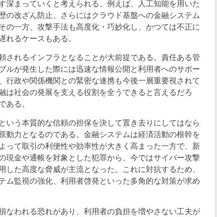
ます深まっていくと考えられる。例えば、人工知能を用いた
歴の改ざん防止、さらにはクラウド基盤への金融システム
その一方、攻撃手法も高度化・巧妙化し、かつては不正に
遅れるケースもある。
信頼されるインフラとなることが大前提である。責任ある管
ブルが発生した際には迅速な情報公開と利用者へのサポー
、行政や関係機関との緊密な連携も今後一層重要視されて
融は社会の発展を支える役割を全うできると言えるだろ
である。
という本質的な信頼の担保を決して置き去りにしてはなら
原動力となるのである。金融システムは経済活動の根幹を
によって取引の利便性や効率性が大きく高まった一方で、新
の現金や通帳を対象とした犯罪から、今ではサイバー攻撃
用した高度な脅威が主流となった。これに対抗するため、
テム監視の強化、利用者啓発といった多角的な対策が求め
損なわれる恐れがあり、利用者の負担を増やさない工夫が