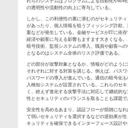
れらのシステムはプログラムによる自動化や即時
の透明性や流動性の向上に寄与している。
しかし、この利便性の裏に潜むのがセキュリティ
があったり、個人情報を狙うフィッシング詐欺、
案などが発生している。金融サービスがITに依
経済や顧客に与える影響もますます大きくなる。
暗号技術、監視システムの導入、職員や顧客への
となるのはシステム全体のリスク評価である。
どの部分が攻撃対象となるか、情報がどのように
それぞれに対する対策を講じる。例えば、パスワ
パスワードの導入が進んでいる。通信の暗号化も
入検知システムが設置されている。これらのセキ
く、絶えず進化する攻撃手法に対応して継続的な
性とセキュリティのバランスを取ることも課題で
安全性を高めるあまり、認証フローが煩雑になれ
て弱いセキュリティを選択するなどの逆効果が生
キュリティを確保できるインターフェース設計や