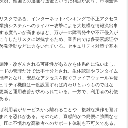
決済、他国との迅速な送金といった利点があり、市場全体
リスクである。インターネットバンキングで不正アクセス
業務システムへのサイバー攻撃による大規模な情報流出事
存する度合いが高まるほど、万が一の障害発生や不正侵入が
こうしたリスクに対抗するため、業界内では多要素認証や
啓発活動などに力をいれている。セキュリティ対策で基本
漏洩・改ざんされる可能性があるかを体系的に洗い出し、
ードの管理だけでは不十分とされ、生体認証やワンタイム
標準となり、安易なアクセスを防ぐファイアウォールや侵
ュリティ機能は一度設置すれば終わりというものではな
更新と運用改善が求められている。一方で、利用者の利便
ある。
ば利用者がサービスから離れることや、複雑な操作を避け
まれる恐れがある。そのため、直感的かつ簡便に強固なセ
、ITに不慣れな高齢者へのサポート体制も不可欠である。