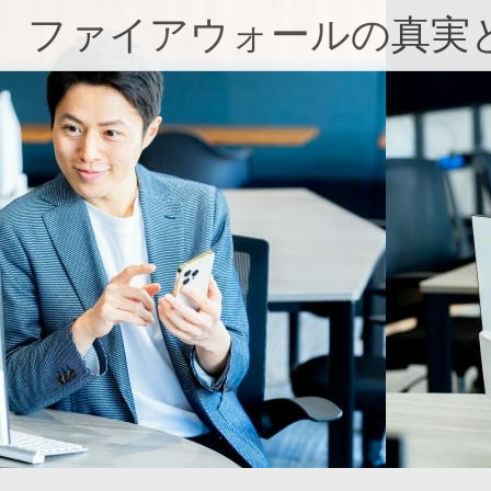
コ
ファイアウォールの真実
ン
テ
ン
ツ
へ
ス
キ
ッ
プ