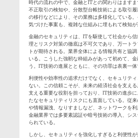
時代の流れの中で、金融とITとの関わりはます
不正取引の検知や、分散型台帳技術による取引履
の移行などにより、その業務は多様化している。
気づけた事案も、複雑な仕組みに埋もれて検知が
金融のセキュリティは、ITを駆使して社会から
理とリスク対策の徹底は不可欠であり、万一トラ
トが期待される。業界全体による情報共有と協調
いる。こうした強靭な枠組みがあって初めて、金
う。IT技術の進展とともに、その功罪は表裏一体
利便性や効率性の追求だけでなく、セキュリティ
ない。この信頼こそが、未来の経済社会を支える
支える重要な役割を担っており、IT技術の進歩
たなセキュリティリスクにも直面している。従来
や情報漏洩、なりすましなど、ネットワークを利
金融業界では多要素認証や暗号技術の導入、シス
られている。
しかし、セキュリティを強化しすぎると利便性が