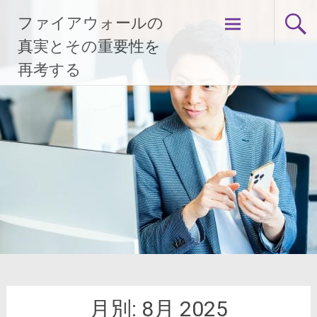
コ
ファイアウォールの
ン
テ
真実とその重要性を
ン
再考する
ツ
へ
ス
キ
ッ
プ
月別:
8月 2025