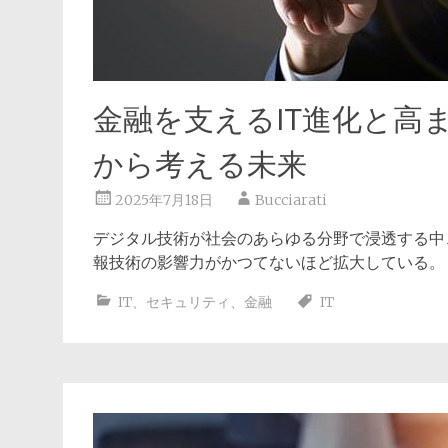
金融を支えるIT進化と高
から考える未来
2025年7月18日
Bucciarati
デジタル技術が社会のあらゆる分野で浸透する中
報技術の影響力がかつてないほど拡大している
IT
、
セキュリティ
、
金融
IT