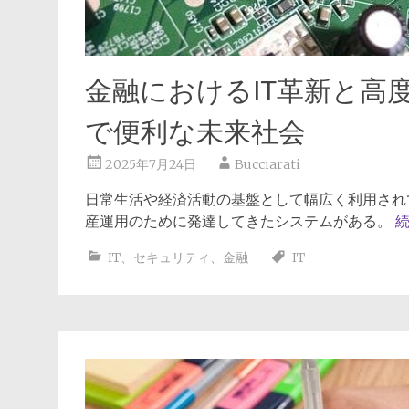
金融におけるIT革新と高
で便利な未来社会
2025年7月24日
Bucciarati
日常生活や経済活動の基盤として幅広く利用され
産運用のために発達してきたシステムがある。
IT
、
セキュリティ
、
金融
IT