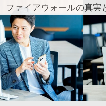
コ
ファイアウォールの真実
ン
テ
ン
ツ
へ
ス
キ
ッ
プ