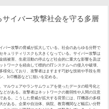
るサイバー攻撃社会を守る多層
イバー攻撃の脅威が拡大している。
社会のあらゆる分野で
でセキュリティリスクも大きくなっている。サイバー攻撃は
金銭被害、生産活動の停止など社会的に重大な影響を及ぼ
ットワークを経由して標的のITシステムへの侵入や破壊、
多様化しており、攻撃者はますます巧妙な技術や手段を用
ン、IoT機器などに狙いを定める。
、マルウェアやランサムウェアを使ったデータの暗号化と
などがある。攻撃者はネットワークの脆弱性や人間の注意
である。こうした脅威が拡大する背景には、IT機器の多様
大がある。企業や自治体、病院、教育機関など幅広い分野