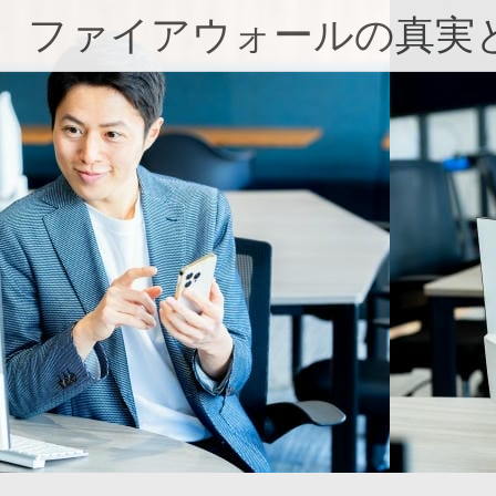
コ
ファイアウォールの真実
ン
テ
ン
ツ
へ
ス
キ
ッ
プ