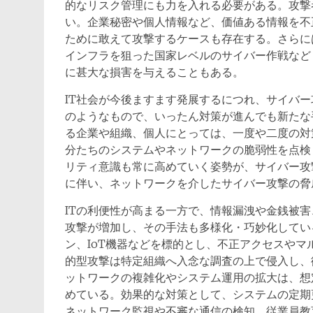
的なリスク管理にも力を入れる必要がある。攻撃
い。企業秘密や個人情報など、価値ある情報を不
ために敢えて攻撃するケースも存在する。さらに
インフラを狙った国家レベルのサイバー作戦など
に甚大な損害を与えることもある。
IT社会が今後ますます発展するにつれ、サイバ
のようなもので、いったん対策が進んでも新たな
る企業や組織、個人にとっては、一度や二度の対
分たちのシステムやネットワークの脆弱性を点検
リティ意識も常に高めていく姿勢が、サイバー攻
に伴い、ネットワークを介したサイバー攻撃の脅
ITの利便性が高まる一方で、情報漏洩や金銭被
攻撃が増加し、その手法も多様化・巧妙化してい
ン、IoT機器などを標的とし、不正アクセスや
的型攻撃は特定組織へ入念な調査の上で侵入し、
ットワークの複雑化やシステム運用の拡大は、想
めている。効果的な対策として、システムの定期
ネットワーク監視や不審な通信の検知、従業員教