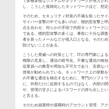
で多種多様なシステムやネットワークが導入され
し、こうした複雑化したネットワークほど、想定
そのため、セキュリティ対策の不備を狙ったサイ
サイバー攻撃の中でも多いのが、標的型攻撃と呼
点を合わせ、何らかの手段で内部ネットワークに
である。標的型攻撃の多くは、事前に十分な調査
者を装ったメールなどが侵入口となる。そのため
防げないことがある。
こうした脅威への対策として、ITの専門家によ
権限の見直し、通信の暗号化、不審な通信の検知
従業員への教育や周知も不可欠であり、安易なパ
啓発が勧められている。ネットワーク上の挙動を
の不審な通信を検出するために、専門のソフトウ
に、外部だけに起因するものではなく、内部の関
や、管理の甘さによるパスワードの持ち出しとい
と言える。
そのため就業時や退職時のアカウント管理、アク