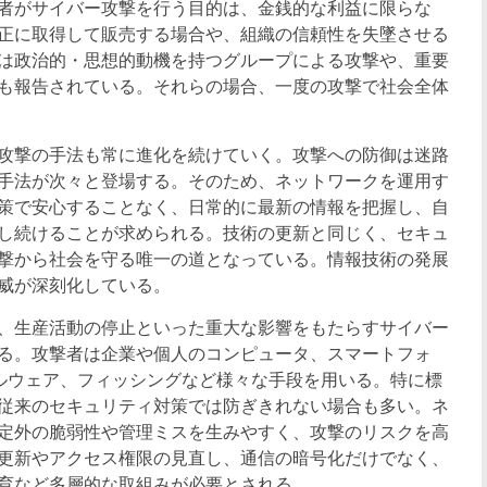
者がサイバー攻撃を行う目的は、金銭的な利益に限らな
正に取得して販売する場合や、組織の信頼性を失墜させる
は政治的・思想的動機を持つグループによる攻撃や、重要
も報告されている。それらの場合、一度の攻撃で社会全体
ー攻撃の手法も常に進化を続けていく。攻撃への防御は迷路
手法が次々と登場する。そのため、ネットワークを運用す
策で安心することなく、日常的に最新の情報を把握し、自
し続けることが求められる。技術の更新と同じく、セキュ
撃から社会を守る唯一の道となっている。情報技術の発展
威が深刻化している。
害、生産活動の停止といった重大な影響をもたらすサイバー
る。攻撃者は企業や個人のコンピュータ、スマートフォ
マルウェア、フィッシングなど様々な手段を用いる。特に標
従来のセキュリティ対策では防ぎきれない場合も多い。ネ
定外の脆弱性や管理ミスを生みやすく、攻撃のリスクを高
更新やアクセス権限の見直し、通信の暗号化だけでなく、
育など多層的な取組みが必要とされる。