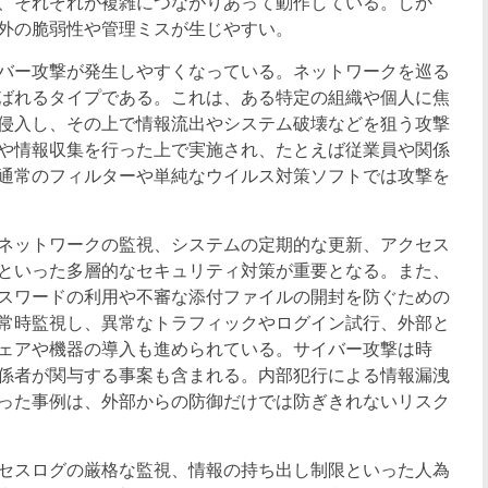
、それぞれが複雑につながりあって動作している。しか
外の脆弱性や管理ミスが生じやすい。
バー攻撃が発生しやすくなっている。ネットワークを巡る
ばれるタイプである。これは、ある特定の組織や個人に焦
侵入し、その上で情報流出やシステム破壊などを狙う攻撃
や情報収集を行った上で実施され、たとえば従業員や関係
通常のフィルターや単純なウイルス対策ソフトでは攻撃を
るネットワークの監視、システムの定期的な更新、アクセス
といった多層的なセキュリティ対策が重要となる。また、
スワードの利用や不審な添付ファイルの開封を防ぐための
常時監視し、異常なトラフィックやログイン試行、外部と
ェアや機器の導入も進められている。サイバー攻撃は時
係者が関与する事案も含まれる。内部犯行による情報漏洩
った事例は、外部からの防御だけでは防ぎきれないリスク
セスログの厳格な監視、情報の持ち出し制限といった人為