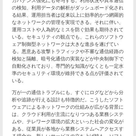
ガバナンス強化にも寄与する。利用状況や異常通信
の検知、利用データの解析がダッシュボード化され
る結果、運用担当者は従来以上に効率的かつ網羅的
なネットワークの管理を実現できる。それに伴い、
運用コストや人為的なミスを防ぐ効果も期待されて
いる。セキュリティの観点でも、これらのソフトウ
ェア制御型ネットワークは大きな進歩を遂げてい
る。悪意ある攻撃トラフィックや不審な通信経路の
検知と隔離、暗号化通信の実装などが中央制御下で
自動化されており、専門的な知識がなくとも一定水
準のセキュリティ環境が維持できる点が評価されて
いる。
万が一の通信トラブルにも、すぐにログなどから分
析や追跡が行える設計も特徴的だ。こうしたソフト
ウェアによるネットワークの仕組みが広がる背景に
は、クラウド利用が主流になりつつある業務システ
ムや、テレワーク環境の拡大といった社会の変化が
ある。従業員が各地から業務システムへアクセスす