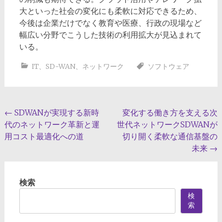
大といった社会の変化にも柔軟に対応できるため、
今後は企業だけでなく教育や医療、行政の現場など
幅広い分野でこうした技術の利用拡大が見込まれて
いる。
IT
、
SD-WAN
、
ネットワーク
ソフトウェア
投
←
SDWANが実現する新時
変化する働き方を支える次
代のネットワーク革新と運
世代ネットワークSDWANが
稿
用コスト最適化への道
切り開く柔軟な通信基盤の
ナ
未来
→
ビ
ゲ
検索
ー
検
索
シ