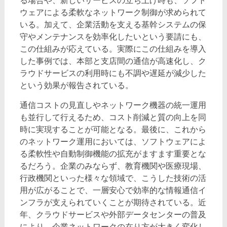
る場合や、新しいサービスの立ち上げ時も、ソフト
ウェアによる柔軟なネットワーク制御が求められて
いる。加えて、企業活動を支える基幹システムの保
守やメンテナンスを効率化したいという要請にも、
この仕組みが応えている。実際にこの仕組みを導入
した事例では、本部と支店間の通信が高速化し、ク
ラウドサービスの利用時にも不調や遅延が減少した
という効果が報告されている。
通信コストの見直しやネットワーク機器の統一運用
も並行して行えるため、コスト削減と質の向上を同
時に実現することが可能となる。最後に、これから
のネットワーク運用においては、ソフトウェアによ
る柔軟性や自動制御機能の拡充がますます重要とな
るだろう。企業のみならず、教育機関や医療現場、
行政機関といった様々な領域で、こうした技術の活
用が広がることで、一層安心で効率的な情報通信イ
ンフラが支えられていくことが期待されている。近
年、クラウドサービスや外部データセンターの普及
により、企業ネットワークの在り方が大きく変化し