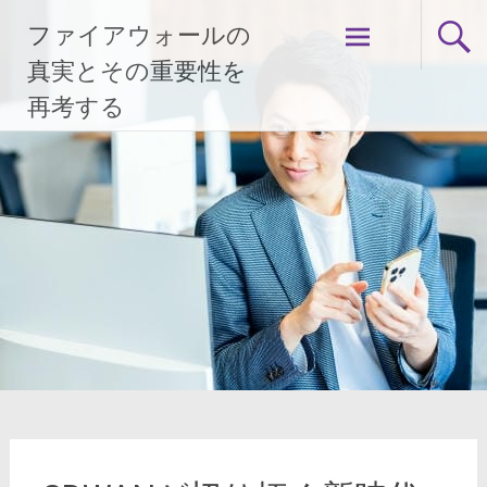
コ
ファイアウォールの
ン
テ
真実とその重要性を
ン
再考する
ツ
へ
ス
キ
ッ
プ