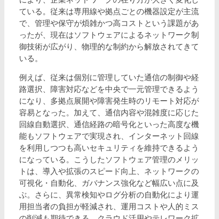
ている。従来は専用線や拠点ごとの機器設定が主流
で、管理や保守が煩雑かつ高コストという課題があ
ったが、現在はソフトウェアによるネットワーク制
御技術が広がり、物理的な制約から解放されてきて
いる。
例えば、従来は個別に管理していた通信の制御や経
路選択、障害対応などを中央で一元管理できるよう
になり、多拠点展開や障害発生時のリモート対応が
容易となった。加えて、通信内容や混雑度に応じた
回線自動選択、通信経路の暗号化といった高度な機
能もソフトウェアで実現され、インターネット回線
を利用しつつも高いセキュリティを維持できるよう
になっている。こうしたソフトウェア管理のメリッ
トは、導入や拡張のスピード向上、ネットワークの
可視化・自動化、ガバナンス強化など幅広い点に及
ぶ。さらに、異常検知やログ分析の自動化により運
用担当者の負担が軽減され、運用コストや人的ミス
の削減も期待できる。クラウド活用やテレワーク拡