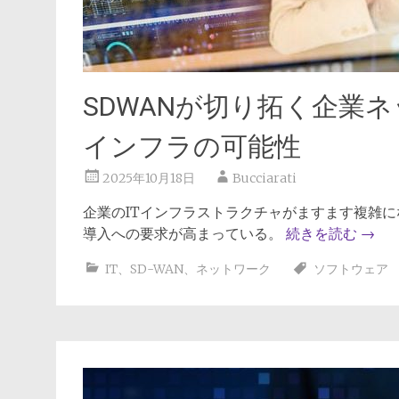
SDWANが切り拓く企業
インフラの可能性
2025年10月18日
Bucciarati
企業のITインフラストラクチャがますます複雑
導入への要求が高まっている。
続きを読む
→
IT
、
SD-WAN
、
ネットワーク
ソフトウェア