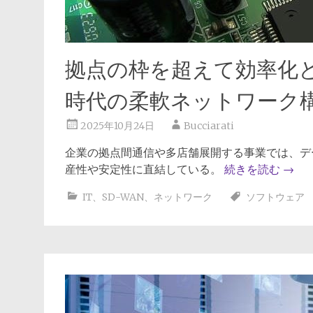
拠点の枠を超えて効率化と
時代の柔軟ネットワーク
2025年10月24日
Bucciarati
企業の拠点間通信や多店舗展開する事業では、デ
産性や安定性に直結している。
続きを読む
→
IT
、
SD-WAN
、
ネットワーク
ソフトウェア