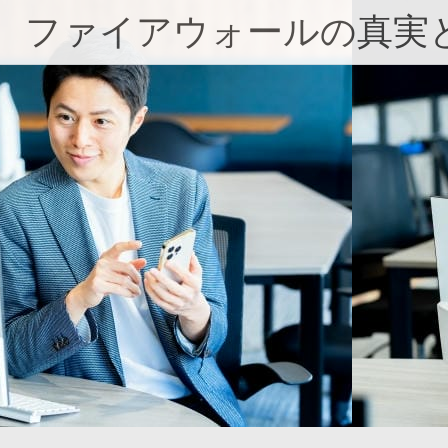
コ
ファイアウォールの真実
ン
テ
ン
ツ
へ
ス
キ
ッ
プ